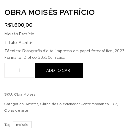
OBRA MOISÉS PATRÍCIO
R$
1.600,00
Moisés Patrício
Título:
Aceita?
Técnica:
Fotografia digital impressa em papel fotográfico, 2023
Formato:
Diptico 30x30cm cada
Obra Moisés Patrício quantity
ADD TO CART
SKU:
Obra Moises
Categories:
Artistas
,
Clube do Colecionador Contemporâneo – C³
,
Obras de arte
Tag:
moisés