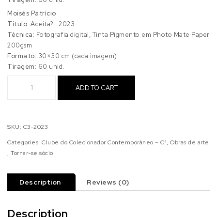
Moisés Patrício
Título:
Aceita? . 2023
Técnica:
Fotografia digital, Tinta Pigmento em Photo Mate Paper
200gsm
Formato:
30×30 cm (cada imagem)
Tiragem:
60 unid.
Clube C³ (2023) + Associado Platinum quantity
ADD TO CART
SKU:
C3-2023
Categories:
Clube do Colecionador Contemporâneo – C³
,
Obras de arte
,
Tornar-se sócio
Description
Reviews (0)
Description