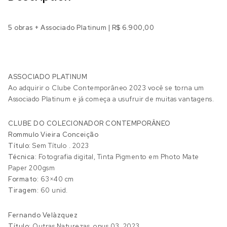
5 obras + Associado Platinum | R$ 6.900,00
ASSOCIADO PLATINUM
Ao adquirir o Clube Contemporâneo 2023 você se torna um
Associado Platinum e já começa a usufruir de muitas vantagens.
CLUBE DO COLECIONADOR CONTEMPORÂNEO
Rommulo Vieira Conceição
Título:
Sem Título . 2023
Técnica:
Fotografia digital, Tinta Pigmento em Photo Mate
Paper 200gsm
Formato:
63×40 cm
Tiragem:
60 unid.
Fernando Velàzquez
Título:
Outras Naturezas, opus 03. 2023